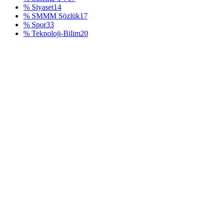
% Siyaset
14
% SMMM Sözlük
17
% Spor
33
% Teknoloji-Bilim
20