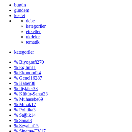
bugün
gündem
keşfet
debe
kategoriler
etiketler
ukdeler
tematik
kategoriler
% Biyografi
270
% Eğitim
11
% Ekonomi
24
% Genel
16287
% Haber
38
% İlişkiler
33
% Kültür-Sanat
23
% Muhasebe
69
% Müzik
17
% Politika
3
% Sağlık
14
% Sanat
3
% Seyahat
15
% Sinema-TV
17