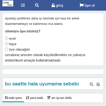
giriş
üye ol
ziyaretçi profilimizi daha iyi tanımak için kısa bir anket
düzenlemekteyiz ve katılımınızı rica ederiz.
sitemize üye misiniz?
evet
hayır
üye olacağım
cevabınız anonim olarak kaydedilmekte ve yalnızca
istatistiksel amaçla kullanılmaktadır.
bu saatte hala uyumama sebebi
eski-yeni
yeni-eski
en iyi-en kötü