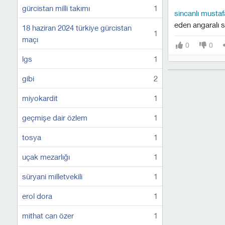
gürcistan milli takımı
1
sincanlı mustaf
eden angaralı s
18 haziran 2024 türkiye gürcistan
1
maçı
0
0
lgs
1
gibi
2
miyokardit
1
geçmişe dair özlem
1
tosya
1
uçak mezarlığı
1
süryani milletvekili
1
erol dora
1
mithat can özer
1