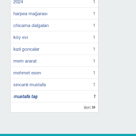
2024
1
harpea mağarası
1
chicama dalgaları
1
köy evi
1
kızıl goncalar
1
mem ararat
1
mehmet esen
1
sincanlı mustafa
1
mustafa taş
1
ileri