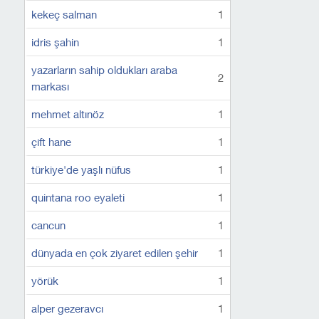
kekeç salman
1
idris şahin
1
yazarların sahip oldukları araba
2
markası
mehmet altınöz
1
çift hane
1
türkiye'de yaşlı nüfus
1
quintana roo eyaleti
1
cancun
1
dünyada en çok ziyaret edilen şehir
1
yörük
1
alper gezeravcı
1