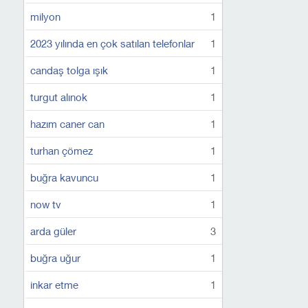
milyon
1
2023 yılında en çok satılan telefonlar
1
candaş tolga ışık
1
turgut alınok
1
hazım caner can
1
turhan çömez
1
buğra kavuncu
1
now tv
1
arda güler
3
buğra uğur
1
inkar etme
1