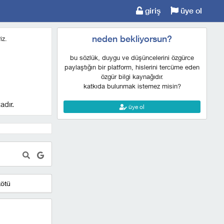
giriş
üye ol
neden bekliyorsun?
iz.
bu sözlük, duygu ve düşüncelerini özgürce
paylaştığın bir platform, hislerini tercüme eden
özgür bilgi kaynağıdır.
katkıda bulunmak istemez misin?
adır.
üye ol
kötü