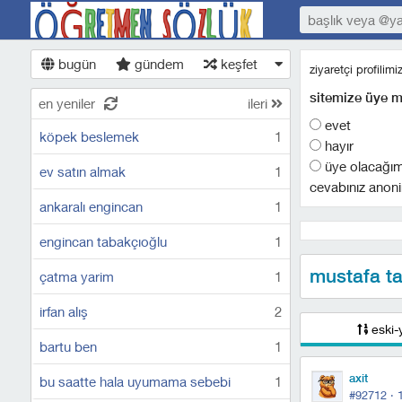
bugün
gündem
keşfet
ziyaretçi profilim
sitemize üye m
en yeniler
ileri
evet
köpek beslemek
1
hayır
üye olacağı
ev satın almak
1
cevabınız anoni
ankaralı engincan
1
engincan tabakçıoğlu
1
mustafa t
çatma yarim
1
irfan alış
2
eski-
bartu ben
1
axit
bu saatte hala uyumama sebebi
1
#92712 ·