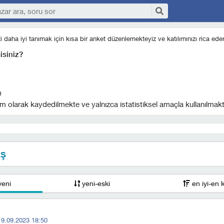
izi daha iyi tanımak için kısa bir anket düzenlemekteyiz ve katılımınızı rica eder
isiniz?
m
m olarak kaydedilmekte ve yalnızca istatistiksel amaçla kullanılmakt
aş
yeni
yeni-eski
en iyi-en 
19.09.2023 18:50