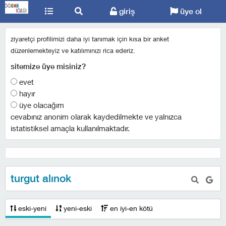
giriş
üye ol
ziyaretçi profilimizi daha iyi tanımak için kısa bir anket
düzenlemekteyiz ve katılımınızı rica ederiz.
sitemize üye misiniz?
evet
hayır
üye olacağım
cevabınız anonim olarak kaydedilmekte ve yalnızca
istatistiksel amaçla kullanılmaktadır.
turgut alınok
eski-yeni
yeni-eski
en iyi-en kötü