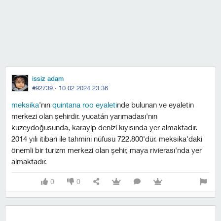
issiz adam
#92739 ·
10.02.2024 23:36
meksika
'nın
quintana roo eyaleti
nde bulunan ve eyaletin
merkezi olan şehirdir. yucatán yarımadası'nın
kuzeydoğusunda, karayip denizi kıyısında yer almaktadır.
2014 yılı itibarı ile tahmini nüfusu 722.800'dür. meksika'daki
önemli bir turizm merkezi olan şehir, maya rivierası'nda yer
almaktadır.
0
0