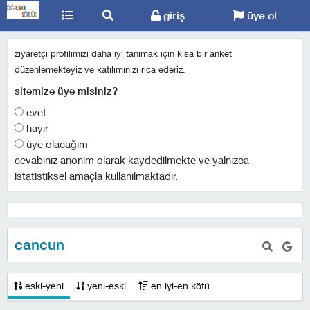
giriş
üye ol
ziyaretçi profilimizi daha iyi tanımak için kısa bir anket
düzenlemekteyiz ve katılımınızı rica ederiz.
sitemize üye misiniz?
evet
hayır
üye olacağım
cevabınız anonim olarak kaydedilmekte ve yalnızca
istatistiksel amaçla kullanılmaktadır.
cancun
eski-yeni
yeni-eski
en iyi-en kötü