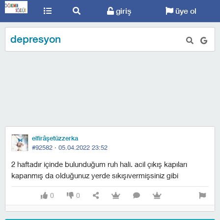
giriş
üye ol
depresyon
elfirâşetüzzerka
#92582 ·
05.04.2022 23:52
2 haftadır içinde bulunduğum ruh hali. acil çıkış kapıları
kapanmış da olduğunuz yerde sıkışıvermişsiniz gibi
0
0