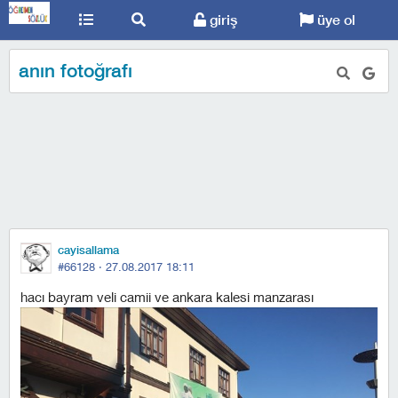
giriş
üye ol
anın fotoğrafı
cayisallama
#66128 ·
27.08.2017 18:11
hacı bayram veli camii ve ankara kalesi manzarası