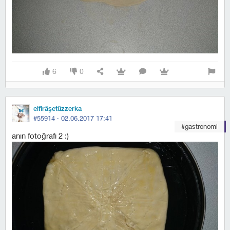
6
0
elfirâşetüzzerka
#55914 ·
02.06.2017 17:41
#gastronomi
anın fotoğrafı 2 :)