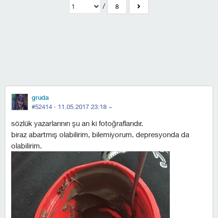
/
8
gruda
#52414 ·
11.05.2017 23:18
~
sözlük yazarlarının şu an ki fotoğraflarıdır.
biraz abartmış olabilirim, bilemiyorum. depresyonda da
olabilirim.