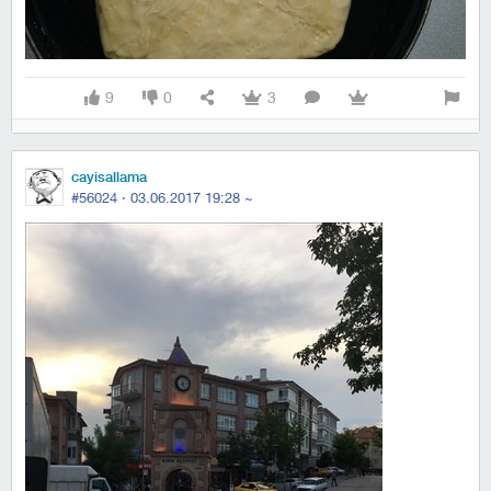
9
0
3
cayisallama
#56024 ·
03.06.2017 19:28
~