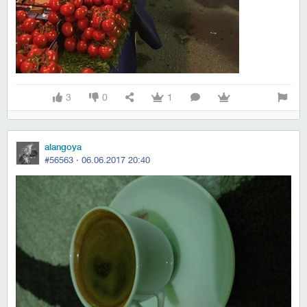
3
0
1
alangoya
#56563 ·
06.06.2017 20:40