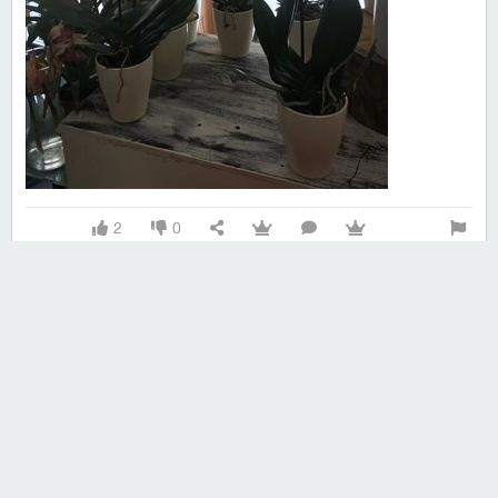
2
0
elfirâşetüzzerka
#56692 ·
07.06.2017 23:17
~
bye bye vasilius