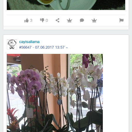
3
0
cayisallama
#56647 ·
07.06.2017 13:57
~