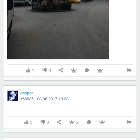
1
0
casper
#56025 ·
03.06.2017 19:33
3
0
2