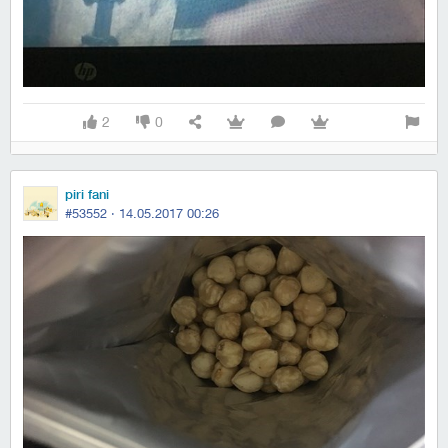
2
0
piri fani
#53552 ·
14.05.2017 00:26