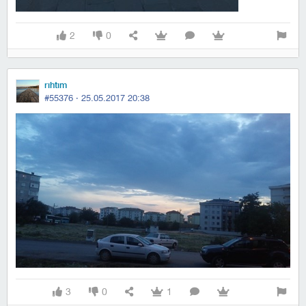
2
0
rıhtım
#55376 ·
25.05.2017 20:38
3
0
1