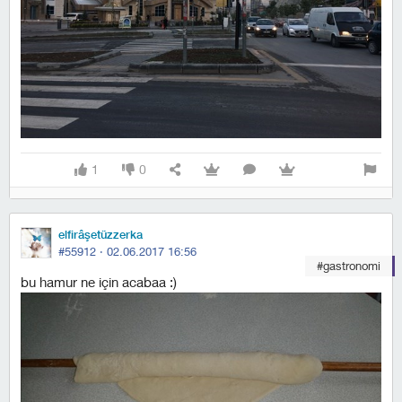
1
0
elfirâşetüzzerka
#55912 ·
02.06.2017 16:56
#gastronomi
bu hamur ne için acabaa :)