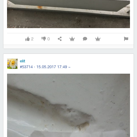
2
0
elit
#53714 ·
15.05.2017 17:49
~