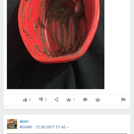
2
0
1
aberi
#52490 ·
12.05.2017 21:42
~