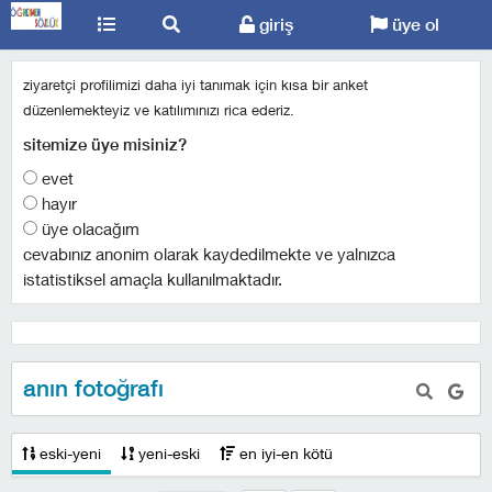
giriş
üye ol
ziyaretçi profilimizi daha iyi tanımak için kısa bir anket
düzenlemekteyiz ve katılımınızı rica ederiz.
sitemize üye misiniz?
evet
hayır
üye olacağım
cevabınız anonim olarak kaydedilmekte ve yalnızca
istatistiksel amaçla kullanılmaktadır.
anın fotoğrafı
eski-yeni
yeni-eski
en iyi-en kötü