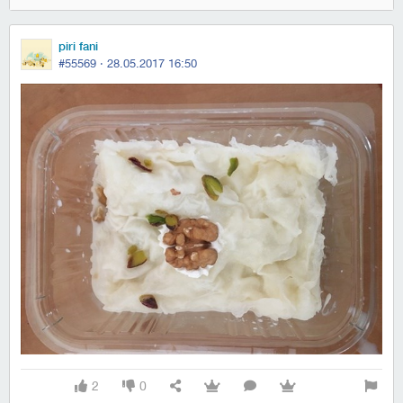
piri fani
#55569 ·
28.05.2017 16:50
2
0