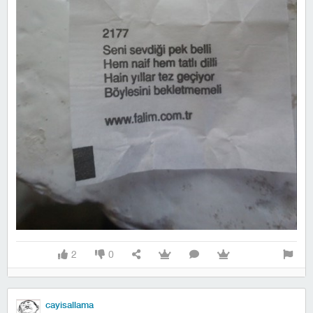
2
0
cayisallama