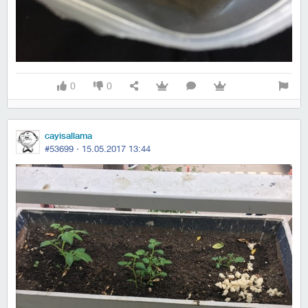
0
0
cayisallama
#53699 ·
15.05.2017 13:44