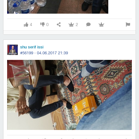
4
0
2
shu serif issi
#56199 ·
04.06.2017 21:39