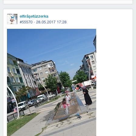
elfirâşetüzzerka
#55570 ·
28.05.2017 17:28