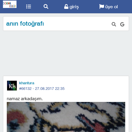
giriş
üye ol
anın fotoğrafı
khantura
#66132 ·
27.08.2017 22:35
namaz arkadaşım.