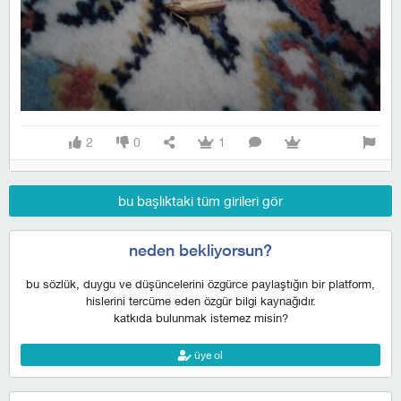
2
0
1
bu başlıktaki tüm girileri gör
neden bekliyorsun?
bu sözlük, duygu ve düşüncelerini özgürce paylaştığın bir platform,
hislerini tercüme eden özgür bilgi kaynağıdır.
katkıda bulunmak istemez misin?
üye ol