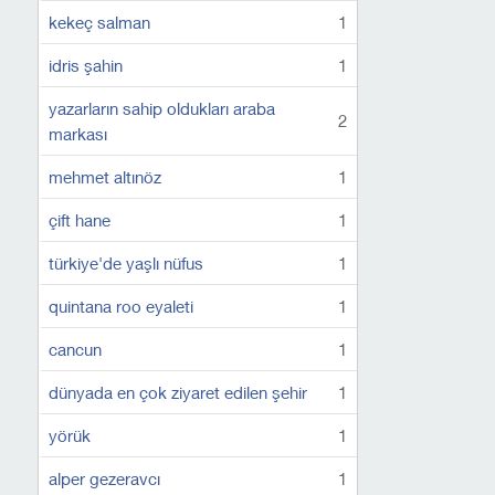
kekeç salman
1
idris şahin
1
yazarların sahip oldukları araba
2
markası
mehmet altınöz
1
çift hane
1
türkiye'de yaşlı nüfus
1
quintana roo eyaleti
1
cancun
1
dünyada en çok ziyaret edilen şehir
1
yörük
1
alper gezeravcı
1