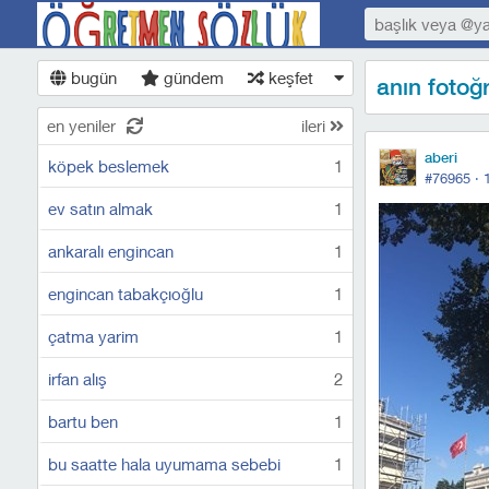
bugün
gündem
keşfet
anın fotoğr
en yeniler
ileri
aberi
köpek beslemek
1
#76965 ·
ev satın almak
1
ankaralı engincan
1
engincan tabakçıoğlu
1
çatma yarim
1
irfan alış
2
bartu ben
1
bu saatte hala uyumama sebebi
1