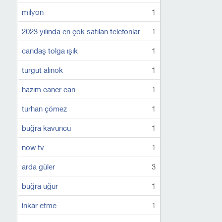
milyon
1
2023 yılında en çok satılan telefonlar
1
candaş tolga ışık
1
turgut alınok
1
hazım caner can
1
turhan çömez
1
buğra kavuncu
1
now tv
1
arda güler
3
buğra uğur
1
inkar etme
1