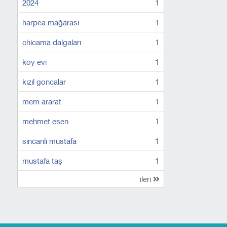
2024
1
harpea mağarası
1
chicama dalgaları
1
köy evi
1
kızıl goncalar
1
mem ararat
1
mehmet esen
1
sincanlı mustafa
1
mustafa taş
1
ileri