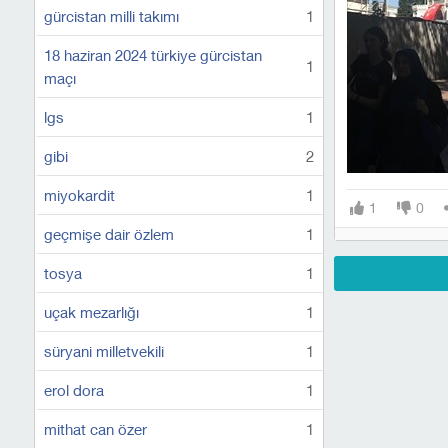
gürcistan milli takımı
1
18 haziran 2024 türkiye gürcistan
1
maçı
lgs
1
gibi
2
miyokardit
1
1
0
geçmişe dair özlem
1
tosya
1
uçak mezarlığı
1
süryani milletvekili
1
erol dora
1
mithat can özer
1