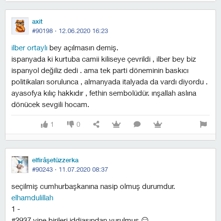
axit
#90198 ·
12.06.2020 16:23
i̇lber ortaylı
bey açılmasın demiş.
i̇spanyada ki kurtuba camii kiliseye çevrildi , ilber bey biz
ispanyol değiliz dedi . ama tek parti döneminin baskıcı
politikaları sorulunca , almanyada italyada da vardı diyordu .
ayasofya kılıç hakkıdır , fethin sembolüdür. inşallah aslına
dönücek sevgili hocam.
1
0
elfirâşetüzzerka
#90243 ·
11.07.2020 08:37
seçilmiş cumhurbaşkanına nasip olmuş durumdur.
elhamdulillah
1 -
#2937 yine birileri iddiasından vurulmuş 😏