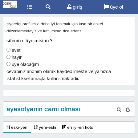
giriş
üye ol
ziyaretçi profilimizi daha iyi tanımak için kısa bir anket
düzenlemekteyiz ve katılımınızı rica ederiz.
sitemize üye misiniz?
evet
hayır
üye olacağım
cevabınız anonim olarak kaydedilmekte ve yalnızca
istatistiksel amaçla kullanılmaktadır.
ayasofyanın cami olması
eski-yeni
yeni-eski
en iyi-en kötü