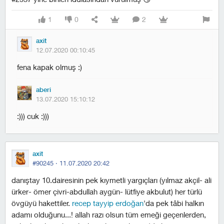
1
0
2
axit
12.07.2020 00:10:45
fena kapak olmuş :)
aberi
13.07.2020 15:10:12
:))) cuk :)))
axit
#90245 ·
11.07.2020 20:42
danıştay 10.dairesinin pek kıymetli yargıçları (yılmaz akçil- ali
ürker- ömer çivri-abdullah aygün- lütfiye akbulut) her türlü
övgüyü hakettiler.
recep tayyip erdoğan
'da pek tâbi halkın
adamı olduğunu...! allah razı olsun tüm emeği geçenlerden,