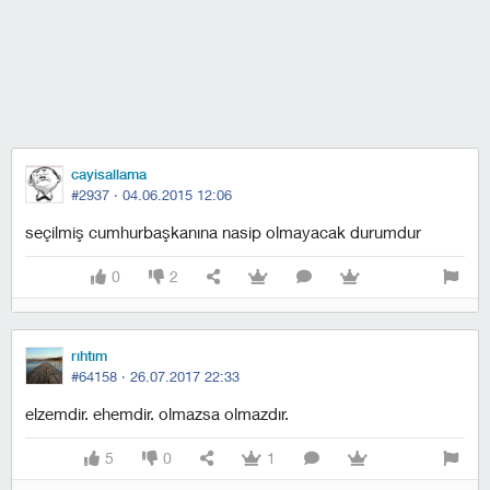
cayisallama
#2937 ·
04.06.2015 12:06
seçilmiş cumhurbaşkanına nasip olmayacak durumdur
0
2
rıhtım
#64158 ·
26.07.2017 22:33
elzemdir. ehemdir. olmazsa olmazdır.
5
0
1