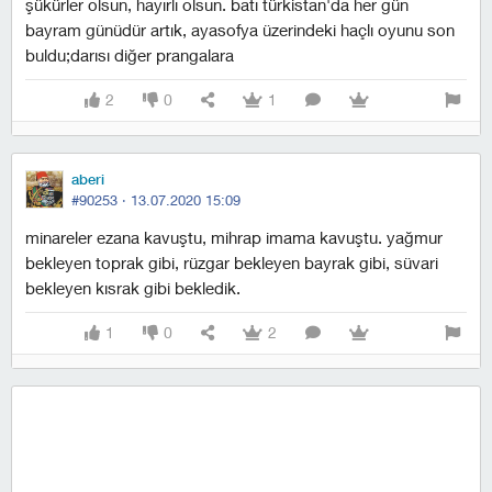
şükürler olsun, hayırlı olsun. batı türkistan'da her gün
bayram günüdür artık, ayasofya üzerindeki haçlı oyunu son
buldu;darısı diğer prangalara
2
0
1
aberi
#90253 ·
13.07.2020 15:09
minareler ezana kavuştu, mihrap imama kavuştu. yağmur
bekleyen toprak gibi, rüzgar bekleyen bayrak gibi, süvari
bekleyen kısrak gibi bekledik.
1
0
2