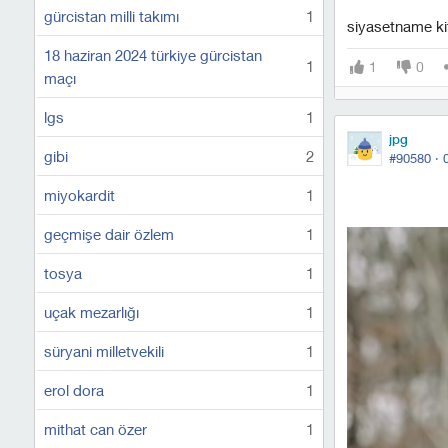
gürcistan milli takımı
1
siyasetname kit
18 haziran 2024 türkiye gürcistan
1
1
0
maçı
lgs
1
jpg
gibi
2
#90580 ·
miyokardit
1
geçmişe dair özlem
1
tosya
1
uçak mezarlığı
1
süryani milletvekili
1
erol dora
1
mithat can özer
1