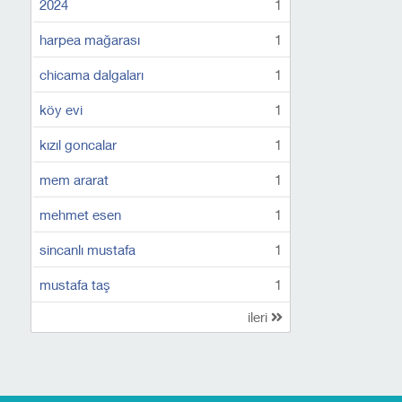
2024
1
harpea mağarası
1
chicama dalgaları
1
köy evi
1
kızıl goncalar
1
mem ararat
1
mehmet esen
1
sincanlı mustafa
1
mustafa taş
1
ileri