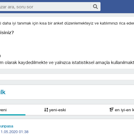
izi daha iyi tanımak için kısa bir anket düzenlemekteyiz ve katılımınızı rica eder
isiniz?
m
m olarak kaydedilmekte ve yalnızca istatistiksel amaçla kullanılmakt
lk
yeni
yeni-eski
en iyi-en 
sunpasa
11.05.2020 01:38