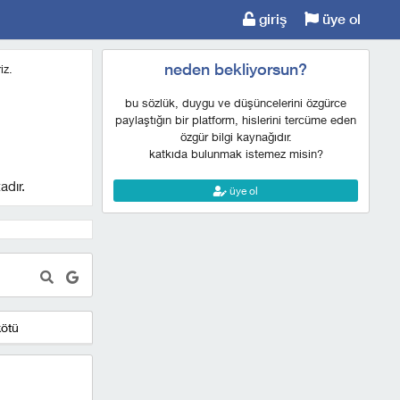
giriş
üye ol
neden bekliyorsun?
iz.
bu sözlük, duygu ve düşüncelerini özgürce
paylaştığın bir platform, hislerini tercüme eden
özgür bilgi kaynağıdır.
katkıda bulunmak istemez misin?
adır.
üye ol
kötü