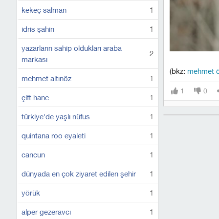
kekeç salman
1
idris şahin
1
yazarların sahip oldukları araba
2
markası
(bkz:
mehmet ö
mehmet altınöz
1
1
0
çift hane
1
türkiye'de yaşlı nüfus
1
quintana roo eyaleti
1
cancun
1
dünyada en çok ziyaret edilen şehir
1
yörük
1
alper gezeravcı
1