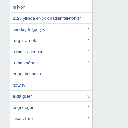
milyon
1
2023 yılında en çok satılan telefonlar
1
candaş tolga ışık
1
turgut alınok
1
hazım caner can
1
turhan çömez
1
buğra kavuncu
1
now tv
1
arda güler
3
buğra uğur
1
inkar etme
1