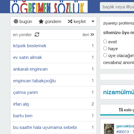
bugün
gündem
keşfet
ziyaretçi profilim
sitemize üye m
en yeniler
ileri
evet
köpek beslemek
1
hayır
üye olacağı
ev satın almak
1
cevabınız anoni
ankaralı engincan
1
engincan tabakçıoğlu
1
nizamülmü
çatma yarim
1
irfan alış
2
eski-
bartu ben
1
gercekto
bu saatte hala uyumama sebebi
1
#90013 ·