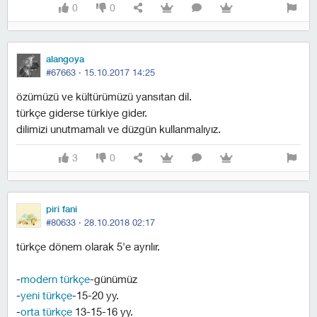
0
0
alangoya
#67663 ·
15.10.2017 14:25
özümüzü ve kültürümüzü yansıtan dil.
türkçe giderse türkiye gider.
dilimizi unutmamalı ve düzgün kullanmalıyız.
3
0
piri fani
#80633 ·
28.10.2018 02:17
türkçe dönem olarak 5'e ayrılır.
-
modern türkçe
-günümüz
-
yeni türkçe
-15-20 yy.
-
orta türkçe
13-15-16 yy.