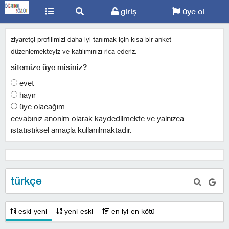
giriş
üye ol
ziyaretçi profilimizi daha iyi tanımak için kısa bir anket
düzenlemekteyiz ve katılımınızı rica ederiz.
sitemize üye misiniz?
evet
hayır
üye olacağım
cevabınız anonim olarak kaydedilmekte ve yalnızca
istatistiksel amaçla kullanılmaktadır.
türkçe
eski-yeni
yeni-eski
en iyi-en kötü