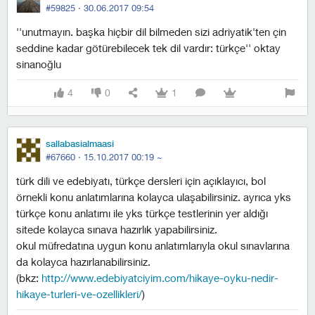
#59825 ·
30.06.2017 09:54
''unutmayın. başka hiçbir dil bilmeden sizi adriyatik'ten çin
seddine kadar götürebilecek tek dil vardır: türkçe'' oktay
sinanoğlu
4
0
1
sallabasialmaasi
#67660 ·
15.10.2017 00:19
~
türk dili ve edebiyatı, türkçe dersleri için açıklayıcı, bol
örnekli konu anlatımlarına kolayca ulaşabilirsiniz. ayrıca yks
türkçe konu anlatımı ile yks türkçe testlerinin yer aldığı
sitede kolayca sınava hazırlık yapabilirsiniz.
okul müfredatına uygun konu anlatımlarıyla okul sınavlarına
da kolayca hazırlanabilirsiniz.
(bkz:
http://www.edebiyatciyim.com/hikaye-oyku-nedir-
hikaye-turleri-ve-ozellikleri/
)