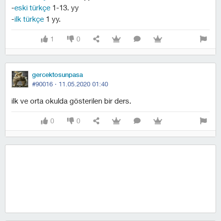
-
eski türkçe
1-13. yy
-
ilk türkçe
1 yy.
1
0
gercektosunpasa
#90016 ·
11.05.2020 01:40
ilk ve orta okulda gösterilen bir ders.
0
0