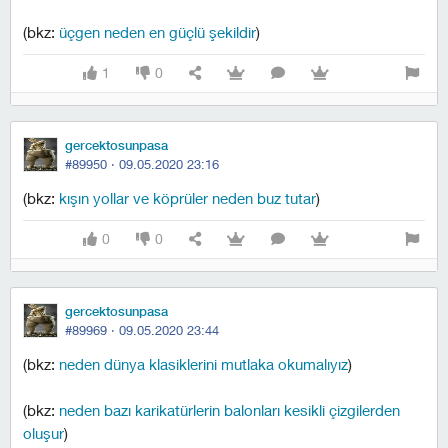
(bkz:
üçgen neden en güçlü şekildir
)
1
0
gercektosunpasa
#89950 ·
09.05.2020 23:16
(bkz:
kışın yollar ve köprüler neden buz tutar
)
0
0
gercektosunpasa
#89969 ·
09.05.2020 23:44
(bkz:
neden dünya klasiklerini mutlaka okumalıyız
)
(bkz:
neden bazı karikatürlerin balonları kesikli çizgilerden
oluşur
)