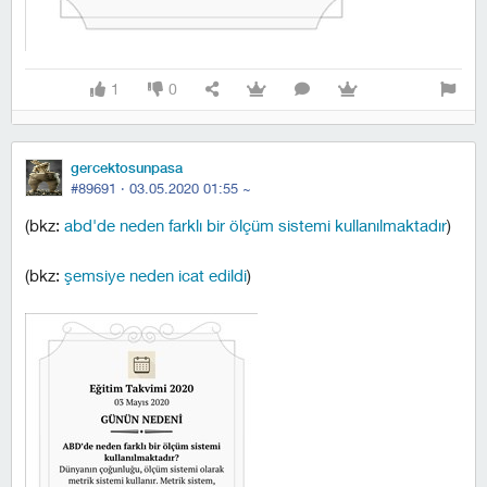
1
0
gercektosunpasa
#89691 ·
03.05.2020 01:55
~
(bkz:
abd'de neden farklı bir ölçüm sistemi kullanılmaktadır
)
(bkz:
şemsiye neden icat edildi
)