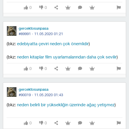
0
0
gercektosunpasa
#89991 ·
11.05.2020 01:21
(bkz:
edebiyatta çeviri neden çok önemlidir
)
(bkz:
neden kitaplar film uyarlamalarından daha çok sevilir
)
0
0
gercektosunpasa
#90019 ·
11.05.2020 01:43
(bkz:
neden belirli bir yüksekliğin üzerinde ağaç yetişmez
)
0
0