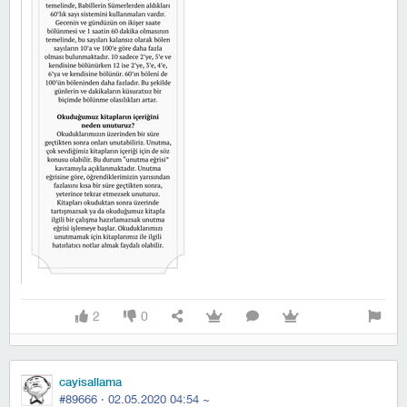
2
0
cayisallama
#89666 ·
02.05.2020 04:54
~