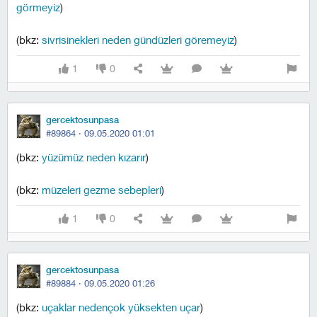
görmeyiz
)
(bkz:
sivrisinekleri neden gündüzleri göremeyiz
)
1
0
gercektosunpasa
#89864 ·
09.05.2020 01:01
(bkz:
yüzümüz neden kızarır
)
(bkz:
müzeleri gezme sebepleri
)
1
0
gercektosunpasa
#89884 ·
09.05.2020 01:26
(bkz:
uçaklar nedençok yüksekten uçar
)