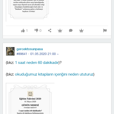
1
0
gercektosunpasa
#89641 ·
01.05.2020 21:00
~
(bkz:
1 saat neden 60 dakikadır
)?
(bkz:
okuduğumuz kitapların içeriğini neden ututuruz
)