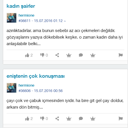
kadın şairler
hermione
#36611 ·
15.07.2016 01:12
~
azınlıktadırlar. ama bunun sebebi az acı çekmeleri değildir.
gözyaşlarını yazıya dökebilsek keşke. o zaman kadın daha iyi
anlaşılabilir belki...
2
0
eniştenin çok konuşması
hermione
#36606 ·
15.07.2016 00:56
çayı çok ve çabuk içmesinden iyidir. ha bire git gel çay doldur,
arkanı dön bitmiş...
2
0