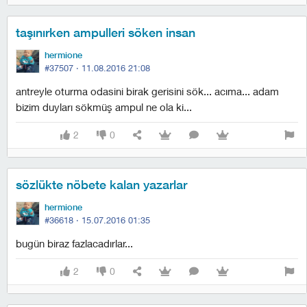
taşınırken ampulleri söken insan
hermione
#37507 ·
11.08.2016 21:08
antreyle oturma odasini birak gerisini sök... acıma... adam
bizim duyları sökmüş ampul ne ola ki...
2
0
sözlükte nöbete kalan yazarlar
hermione
#36618 ·
15.07.2016 01:35
bugün biraz fazlacadırlar...
2
0