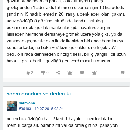
gözlük standından en parlak, cafcaflı, aynalı güneş
gözlüğunden 1 adet aldı. tahminen o zaman için 10 lira ödedi.
şimdinin 15 hadi bilemedin 20 lirasıyla denk ederi olan, çakma
ucuz gözlüğünü gözüne taktığında kendini katalog
çekimlerindeki gözlük mankenleri gibi havalı ve zengin
hisseden hermione dersaneye gitmek üzere yola çıktı. yolda
yanından geçmekte olan iki delikanlıdan biri önce hermioneye
sonra arkadaşına baktı ve\"kızın gözlükler cine 5 çekiyo\"
dedi. o sırada derinlerden bir zılgıt sesi , bir iç yangısı, bir uzun
hava.... pislik herif... gözlüğü geri verdim mutlu musun...
2
0
sonra döndüm ve dedim ki
hermione
#36493 ·
12.07.2016 02:24
ne len bu sözlüğün hali. 2 kedi 1 hayalet... nerdesiniz lan.
memur parçaları. paranız mı var da tatile gittiniz. pansiyon