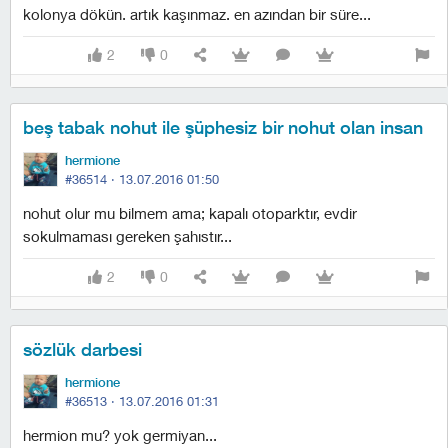
kolonya dökün. artık kaşınmaz. en azından bir süre...
2
0
beş tabak nohut ile şüphesiz bir nohut olan insan
hermione
#36514 ·
13.07.2016 01:50
nohut olur mu bilmem ama; kapalı otoparktır, evdir
sokulmaması gereken şahıstır...
2
0
sözlük darbesi
hermione
#36513 ·
13.07.2016 01:31
hermion mu? yok germiyan...