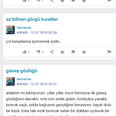
3
0
az bilinen görgü kuralları
hermione
#36495 ·
12.07.2016 02:39
yol kenarlarına işememek iyidir...
1
0
güneş gözlüğü
hermione
#36494 ·
12.07.2016 02:37
anlattım mı bilmiyorum. yıllar yıllar önce hermione ilk güneş
gözlüğünü alacaktı. orta son sınıfa giden, tombulca yanaklı,
kıvırcık saçlı, selda bağcanın gençliğine benzeyen, hayat dolu
bir kızdı. toka takı incik boncuk satan bir dükkan uyduruk bir