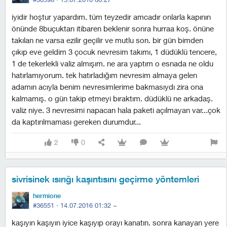
i̇yidir hoştur yapardım. tüm teyzedir amcadır onlarla kapının
önünde 8buçuktan itibaren beklenir sonra hurraa koş. önüne
takılan ne varsa ezilir geçilir ve mutlu son. bir gün bimden
çıkıp eve geldim 3 çocuk nevresim takımı, 1 düdüklü tencere,
1 de tekerlekli valiz almışım. ne ara yaptım o esnada ne oldu
hatırlamıyorum. tek hatırladığım nevresim almaya gelen
adamın acıyla benim nevresimlerime bakmasıydı zira ona
kalmamış. o gün takip etmeyi bıraktım. düdüklü ne arkadaş.
valiz niye. 3 nevresimi napacan hala paketi açılmayan var...çok
da kaptırılmaması gereken durumdur...
2
0
sivrisinek ısırığı kaşıntısını geçirme yöntemleri
hermione
#36551 ·
14.07.2016 01:32
~
kaşıyın kaşıyın iyice kaşıyıp orayı kanatın. sonra kanayan yere