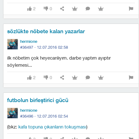
2
0
sözlükte nöbete kalan yazarlar
hermione
#36497 ·
12.07.2016 02:58
i̇lk nöbetim çok heyecanlıyım. darbe yaptım ayıptır
söylemesi...
2
0
futbolun birleştirici gücü
hermione
#36496 ·
12.07.2016 02:54
(bkz:
kafa topuna çıkanların tokuşması
)