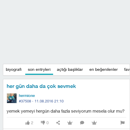
biyografi
son entryleri
açtığı başlıklar
en beğenilenler
fav
her gün daha da çok sevmek
hermione
#37508 ·
11.08.2016 21:10
yemek yemeyi hergün daha fazla seviyorum mesela olur mu?
2
0