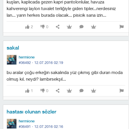
kuşları, kaplıcada gezen kapri pantolonlular, havuza
kahverengi laylon tuvalet terliğiyle giden tipler...nerdesiniz
lan... yarın herkes burada olacak... pisicik sana izin...
2
0
sakal
hermione
#36492 ·
12.07.2016 02:19
bu aralar çoğu erkeğin sakalında yüz çıkmış gibi duran moda
olmuş kıl. neydi? lambırsekşıl...
1
0
hastası olunan sözler
hermione
#36491 ·
12.07.2016 02:16