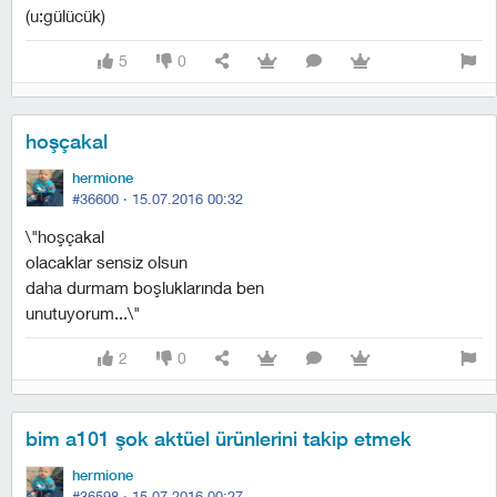
(u:gülücük)
5
0
hoşçakal
hermione
#36600 ·
15.07.2016 00:32
\"hoşçakal
olacaklar sensiz olsun
daha durmam boşluklarında ben
unutuyorum...\"
2
0
bim a101 şok aktüel ürünlerini takip etmek
hermione
#36598 ·
15.07.2016 00:27