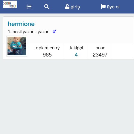
giriş
üye ol
hermione
1. nesil yazar - yazar -
toplam entry
takipçi
puan
965
4
23497