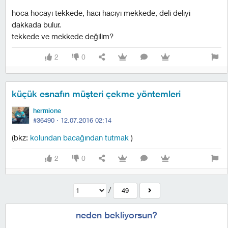
hoca hocayı tekkede, hacı hacıyı mekkede, deli deliyi
dakkada bulur.
tekkede ve mekkede değilim?
2
0
küçük esnafın müşteri çekme yöntemleri
hermione
#36490 ·
12.07.2016 02:14
(bkz:
kolundan bacağından tutmak
)
2
0
/
49
neden bekliyorsun?