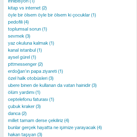
inhibisyon (1)
kitap vs internet (2)
öyle bir ölsem öyle bir ölsem ki çocuklar (1)
pedofili (4)
toplumsal sorun (1)
sevmek (3)
yaz okuluna kalmak (1)
kanal istanbul (1)
aysel gürel (1)
pttmessenger (2)
erdoğan'ın papa ziyareti (1)
özel halk otobüsleri (3)
ubere binen de kullanan da vatan hainidir (3)
ölüm yardımı (1)
ceptelefonu faturası (1)
çubuk kraker (3)
darıca (2)
millet tamam derse çekiliriz (4)
bunlar gerçek hayatta ne işimize yarayacak (4)
hakan taşıyan (3)