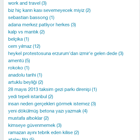
work and travel (3)
biz hiç karın kası sevemeyecek miyiz (2)
sebastian bassong (1)
adana merkez patlıyor herkes (3)
kalp vs mantık (2)
belçika (1)
cem yılmaz (12)
heykel protestosuna erzurum'dan izmir'e gelen dede (3)
amentü (5)
rokoko (1)
anadolu tarihi (1)
artuklu beyliği (2)
28 mayıs 2013 taksim gezi parkı direnişi (1)
yedi tepeli istanbul (2)
insan neden gerçekleri görmek istemez (3)
yeni dökülmüş betona yazı yazmak (4)
mustafa altıoklar (2)
kimseye güvenmemek (3)
ramazan ayını tebrik eden kilise (2)
atalay filiz (5)