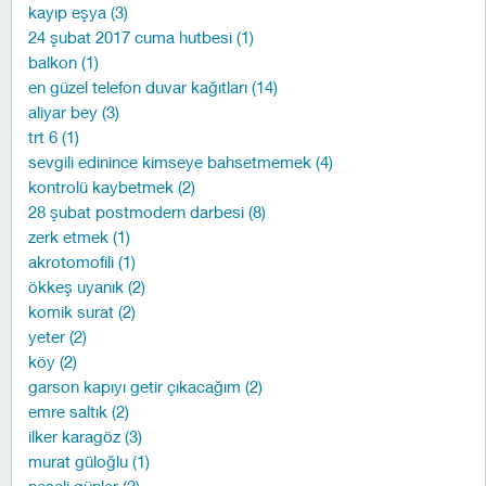
kayıp eşya (3)
24 şubat 2017 cuma hutbesi (1)
balkon (1)
en güzel telefon duvar kağıtları (14)
aliyar bey (3)
trt 6 (1)
sevgili edinince kimseye bahsetmemek (4)
kontrolü kaybetmek (2)
28 şubat postmodern darbesi (8)
zerk etmek (1)
akrotomofili (1)
ökkeş uyanık (2)
komik surat (2)
yeter (2)
köy (2)
garson kapıyı getir çıkacağım (2)
emre saltık (2)
ilker karagöz (3)
murat güloğlu (1)