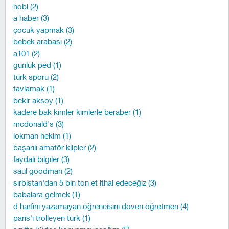
hobi (2)
a haber (3)
çocuk yapmak (3)
bebek arabası (2)
a101 (2)
günlük ped (1)
türk sporu (2)
tavlamak (1)
bekir aksoy (1)
kadere bak kimler kimlerle beraber (1)
mcdonald's (3)
lokman hekim (1)
başarılı amatör klipler (2)
faydalı bilgiler (3)
saul goodman (2)
sırbistan'dan 5 bin ton et ithal edeceğiz (3)
babalara gelmek (1)
d harfini yazamayan öğrencisini döven öğretmen (4)
paris'i trolleyen türk (1)