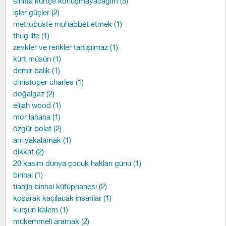
sınıfta kürtçe konuşmayacağım (5)
işler güçler (2)
metrobüste muhabbet etmek (1)
thug life (1)
zevkler ve renkler tartışılmaz (1)
kürt müsün (1)
demir balık (1)
christoper charles (1)
doğalgaz (2)
elijah wood (1)
mor lahana (1)
özgür bolat (2)
anı yakalamak (1)
dikkat (2)
20 kasım dünya çocuk hakları günü (1)
binhai (1)
tianjin binhai kütüphanesi (2)
koşarak kaçılacak insanlar (1)
kurşun kalem (1)
mükemmeli aramak (2)