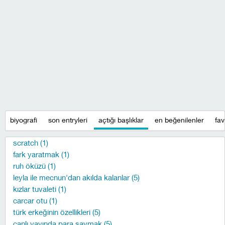
biyografi
son entryleri
açtığı başlıklar
en beğenilenler
fav
scratch (1)
fark yaratmak (1)
ruh öküzü (1)
leyla ile mecnun'dan akılda kalanlar (5)
kızlar tuvaleti (1)
carcar otu (1)
türk erkeğinin özellikleri (5)
canlı yayında para saymak (5)