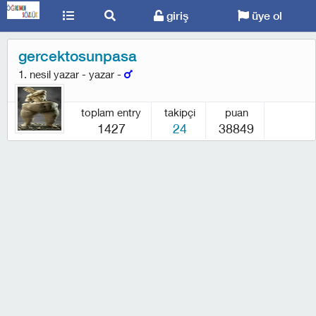
giriş
üye ol
gercektosunpasa
1. nesil yazar - yazar -
toplam entry
takipçi
puan
1427
24
38849